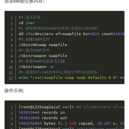
添加swap交换内存;
#1.进入目录
cd 
/
var
#2.获取要增加的SWAP文件块(这里以1GB为例)
dd 
if
=
/
dev
/
zero of
=
swapfile bs
=
1024
 count
=
10383
#3.创建SWAP文件
/
sbin
/
#4.激活SWAP文件
/
sbin
/
#5.查看SWAP信息是否正确
/
sbin
/
swapon 
-
#6.添加到fstab文件中让系统引导时自动启动
echo
"/var/swapfile swap swap defaults 0 0"
>
>
/
操作示例;
[
root@iZ25uog2aivZ 
var
]
# dd if=/dev/zero of=swa
1038336
+
0
1038336
+
0
1063256064
 bytes 
(
1.1
GB
)
 copied
,
19.287
 s
,
55.
[
root@iZ25uog2aivZ 
var
]
# /sbin/mkswap swapfile