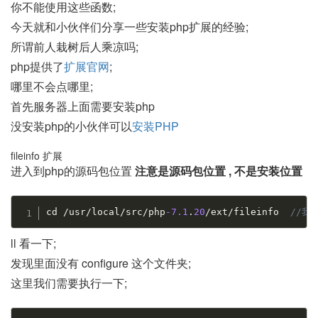
你不能使用这些函数;
今天就和小伙伴们分享一些安装php扩展的经验;
所谓前人栽树后人乘凉吗;
php提供了
扩展官网
;
哪里不会点哪里;
首先服务器上面需要安装php
没安装php的小伙伴可以
安装PHP
fileinfo 扩展
进入到php的源码包位置
注意是源码包位置 , 不是安装位置
cd 
/
usr
/
local
/
src
/
php
-7.1
.
20
/
ext
/
fileinfo  
//我
ll 看一下;
发现里面没有 configure 这个文件夹;
这里我们需要执行一下;