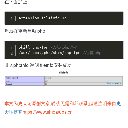
在下面加上
extension
=
fileinfo
.
so
然后在重新启动 php
pkill php
-
fpm 
//杀死php进程
/
usr
/
local
/
php
/
sbin
/
php
-
fpm 
//启动php
进入phpinfo 说明 fileinfo安装成功
本文为史大坨原创文章,转载无需和我联系,但请注明来自
史
大坨博客
https://www.shidatuos.cn