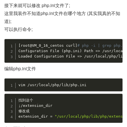
接下来就可以修改 php.ini文件了;
这里我装作不知道php.ini文件在哪个地方 (其实我真的不知
道);
可以执行命令;
[
root@VM_0_16_centos curl
]
# php -i | grep php.i
Configuration File 
(
php
.
ini
)
 Path 
=
>
/
usr
/
local
Loaded Configuration File 
=
>
/
usr
/
local
/
php
/
lib
编辑php.ini文件
vim 
/
usr
/
local
/
php
/
lib
/
php
.
ini
;
/
extension_dir

修改成

extension_dir 
=
"/usr/local/php/lib/php/extensi