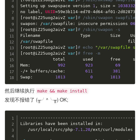
Setting up swapspace version 
1
,
 size 
=
1038332
 K
no label
,
UUID
=
59e3b114
-
ed70
-
4d64
-
af01
-
[
root@iZ25uog2aivZ 
var
]
# /sbin/swapon swapfile
swapon
:
/
var
/
swapfile
:
 insecure permissions 
064
[
root@iZ25uog2aivZ 
var
]
# /sbin/swapon -s
/
var
/
swapfile                              file
[
root@iZ25uog2aivZ 
var
]
# echo 
"/var/swapfile sw
[
root@iZ25uog2aivZ 
var
]
# free -m
             total       used       free     sha
Mem
:
992
923
69
-
/
+
 buffers
/
cache
:
611
381
Swap
:
1013
0
1013
然后继续执行
make && make install
发现不报错了 (╥╯^╰╥) OK;
--
--
--
--
--
--
--
--
--
--
--
--
--
--
--
--
--
--
--
--
--
--
--
-
Libraries have been installed in
:
/
usr
/
local
/
src
/
php
-7.1
.
20
/
ext
/
curl
/
modules
