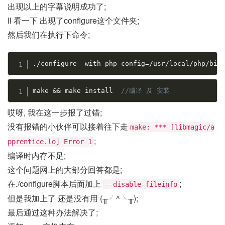
出现以上的字幕说明成功了;
ll 看一下 出现了configure这个文件夹;
然后我们在执行下命令;
.
/
configure 
-
with
-
php
-
config
=
/
usr
/
local
/
php
/
bin
make 
&&
 make install  
//编译 及 安装
哎呀, 我在这一步报了过错;
没有报错的小伙伴可以接着往下走
make: *** [libmagic/a
;
pprentice.lo] Error 1
编译时内存不足;
这个问题网上的大部分回答都是;
在./configure脚本后面加上
;
--disable-fileinfo
但是我加上了 还是没有用 (╥╯^╰╥);
最后通过这种办法解决了;