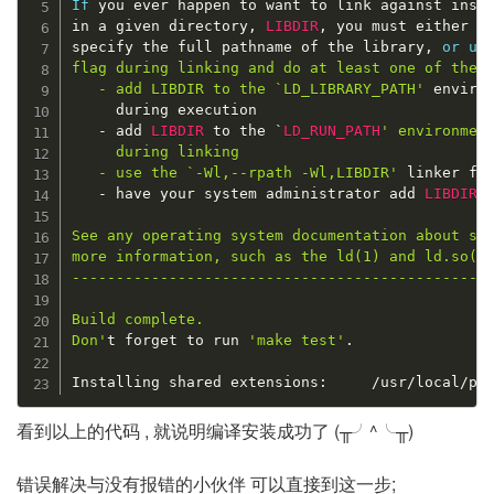
If
 you ever happen to want to link against insta
in a given directory
,
LIBDIR
,
 you must either 
u
specify the full pathname of the library
,
or
us
flag during linking and do at least one of the f
   - add LIBDIR to the `LD_LIBRARY_PATH'
 environ
     during execution

-
 add 
LIBDIR
 to the `
LD_RUN_PATH
' environment
     during linking

   - use the `-Wl,--rpath -Wl,LIBDIR'
 linker fla
-
 have your system administrator add 
LIBDIR
 
See any operating system documentation about sha
more information, such as the ld(1) and ld.so(8)
------------------------------------------------
Build complete.

Don'
t forget to run 
'make test'
.
Installing shared extensions
:
/
usr
/
local
/
ph
看到以上的代码 , 就说明编译安装成功了 (╥╯^╰╥)
错误解决与没有报错的小伙伴 可以直接到这一步;