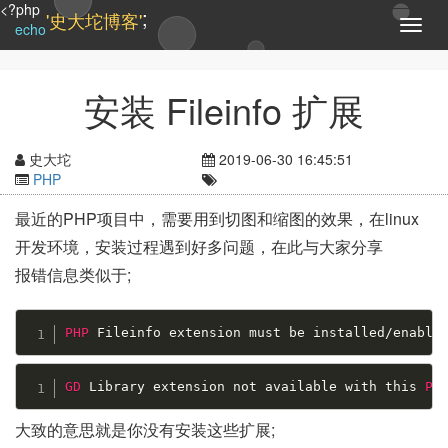
<?php
;
'史大坨博客'
T
echo
o
g
g
安装 Fileinfo 扩展
l
e
n
史大坨
2019-06-30 16:45:51
a
PHP
v
i
最近的PHP项目中，需要用到切图和缩图的效果，在linux
g
开发环境，安装过程遇到好多问题，在此与大家分享
a
t
报错信息类似于;
i
o
n
PHP
 Fileinfo extension must be installed
/
enable
GD
 Library extension not available with this 
PH
大致的意思就是你没有安装这些扩展;